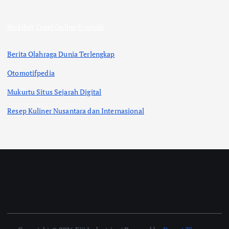
ihokibet
Togel Online
Evohoki
Berita Olahraga Dunia Terlengkap
Otomotifpedia
Mukurtu Situs Sejarah Digital
Resep Kuliner Nusantara dan Internasional