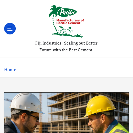
S
k
i
p
t
o
Fiji Industries | Scaling out Better
c
Future with the Best Cement.
o
n
t
Home
e
n
t