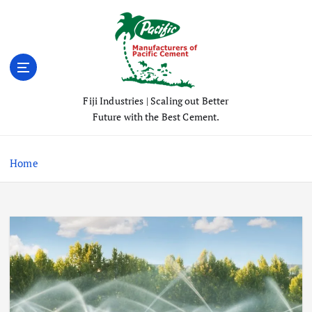
S
k
i
p
t
o
Fiji Industries | Scaling out Better
c
Future with the Best Cement.
o
n
t
Home
e
n
t