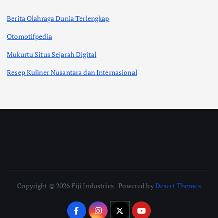
Berita Olahraga Dunia Terlengkap
Otomotifpedia
Mukurtu Situs Sejarah Digital
Resep Kuliner Nusantara dan Internasional
Copyright © 2026 Fiji Industries | Powered by
Desert Themes