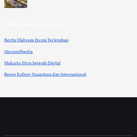
ihokibet
Togel Online
Evohoki
Berita Olahraga Dunia Terlengkap
Otomotifpedia
Mukurtu Situs Sejarah Digital
Resep Kuliner Nusantara dan Internasional