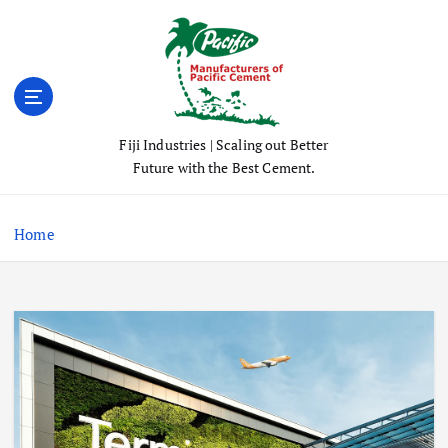
S
k
i
p
t
o
Fiji Industries | Scaling out Better
c
Future with the Best Cement.
o
n
t
Home
e
n
t