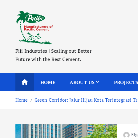
S
k
i
p
t
o
Fiji Industries | Scaling out Better
c
Future with the Best Cement.
o
n
t
HOME
ABOUT US
PROJECT
e
n
Home
Green Corridor: Jalur Hijau Kota Terintegrasi T
t
Eig