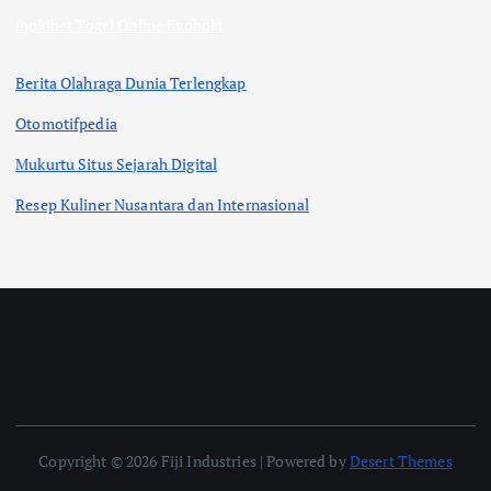
ihokibet
Togel Online
Evohoki
Berita Olahraga Dunia Terlengkap
Otomotifpedia
Mukurtu Situs Sejarah Digital
Resep Kuliner Nusantara dan Internasional
Copyright © 2026 Fiji Industries | Powered by
Desert Themes