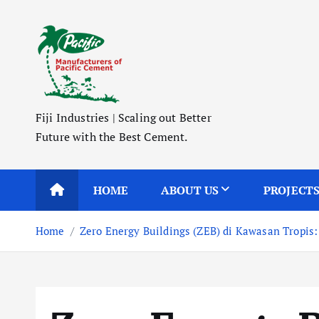
S
k
i
p
t
o
Fiji Industries | Scaling out Better
c
Future with the Best Cement.
o
n
t
HOME
ABOUT US
PROJECT
e
n
Home
Zero Energy Buildings (ZEB) di Kawasan Tropi
t