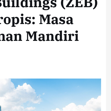
uildings (ZEB)
ropis: Masa
nan Mandiri