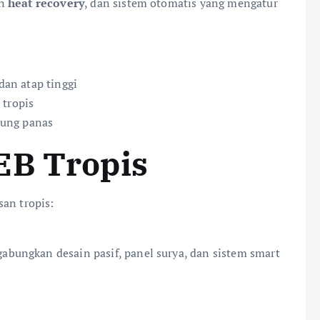
an
heat recovery
, dan sistem otomatis yang mengatur
dan atap tinggi
 tropis
dung panas
EB Tropis
san tropis:
ungkan desain pasif, panel surya, dan sistem smart