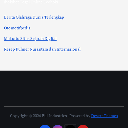
ihokibet
Togel Online
Evohoki
Berita Olahraga Dunia Terlengkap
Otomotifpedia
Mukurtu Situs Sejarah Digital
Resep Kuliner Nusantara dan Internasional
Copyright © 2026 Fiji Industries | Powered by
Desert Themes