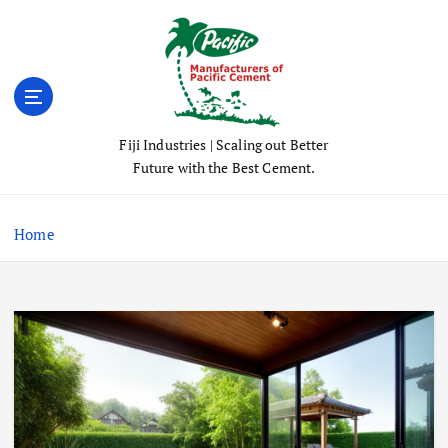
S
k
i
p
t
o
Fiji Industries | Scaling out Better
c
Future with the Best Cement.
o
n
t
Home
e
n
t