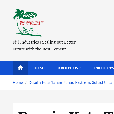
S
k
i
p
t
o
Fiji Industries | Scaling out Better
c
Future with the Best Cement.
o
n
t
HOME
ABOUT US
PROJECT
e
n
Home
Desain Kota Tahan Panas Ekstrem: Solusi Urba
t