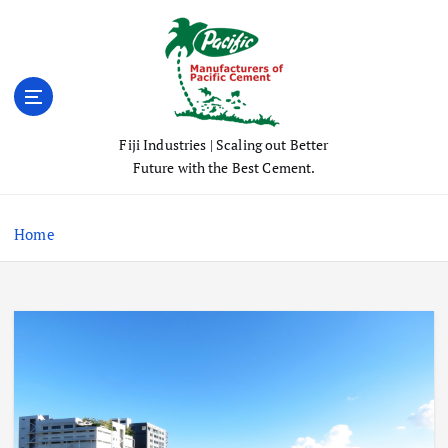
S
k
i
p
t
o
Fiji Industries | Scaling out Better
c
Future with the Best Cement.
o
n
t
Home
e
n
t