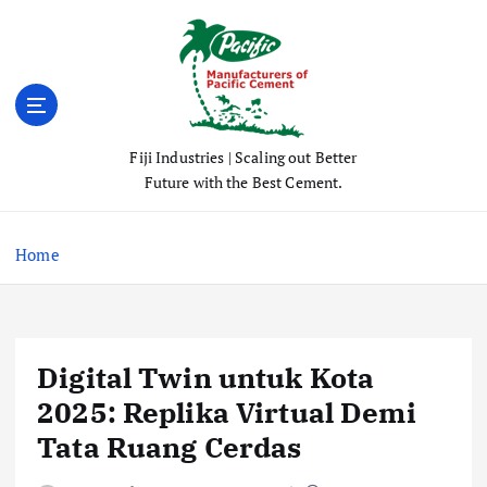
S
k
i
p
t
o
Fiji Industries | Scaling out Better
c
Future with the Best Cement.
o
n
t
Home
e
n
t
Digital Twin untuk Kota
2025: Replika Virtual Demi
Tata Ruang Cerdas