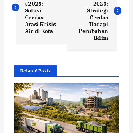
s
t 2025:
2025:
Solusi
Strategi
t
Cerdas
Cerdas
Atasi Krisis
Hadapi
Air di Kota
Perubahan
n
Iklim
a
v
Related Posts
i
g
a
t