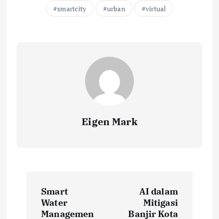
smartcity
urban
virtual
Eigen Mark
P
Smart
AI dalam
o
Water
Mitigasi
Managemen
Banjir Kota