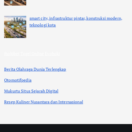
smart city, infrastruktur pintar, konstruksi modern,
teknologi kota
ihokibet
Togel Online
Evohoki
Berita Olahraga Dunia Terlengkap
Otomotifpedia
Mukurtu Situs Sejarah Digital
Resep Kuliner Nusantara dan Internasional