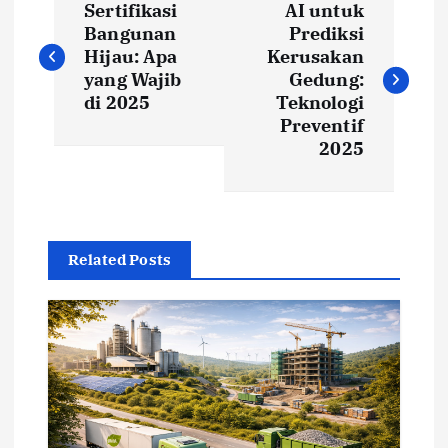
Sertifikasi
AI untuk
o
Bangunan
Prediksi
Hijau: Apa
Kerusakan
s
yang Wajib
Gedung:
di 2025
Teknologi
t
Preventif
2025
n
a
Related Posts
v
i
g
a