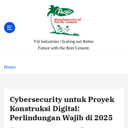
S
k
i
p
t
o
Fiji Industries | Scaling out Better
c
Future with the Best Cement.
o
n
t
Home
e
n
t
Cybersecurity untuk Proyek
Konstruksi Digital:
Perlindungan Wajib di 2025