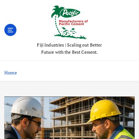
S
k
i
p
t
o
Fiji Industries | Scaling out Better
c
Future with the Best Cement.
o
n
t
Home
e
n
t