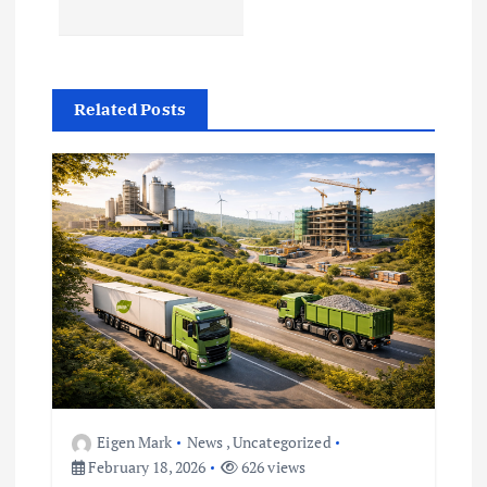
n
a
v
Related Posts
i
g
a
t
i
o
Eigen Mark
News
,
Uncategorized
February 18, 2026
626 views