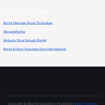
ihokibet
Togel Online
Evohoki
Berita Olahraga Dunia Terlengkap
Otomotifpedia
Mukurtu Situs Sejarah Digital
Resep Kuliner Nusantara dan Internasional
Copyright © 2026 Fiji Industries | Powered by
Desert Themes