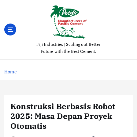
S
k
i
p
t
o
Fiji Industries | Scaling out Better
c
Future with the Best Cement.
o
n
t
Home
e
n
t
Konstruksi Berbasis Robot
2025: Masa Depan Proyek
Otomatis