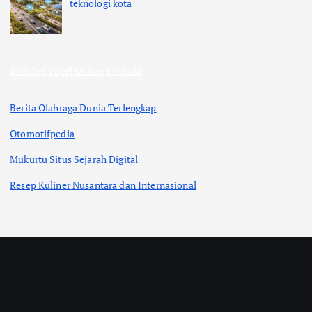
teknologi kota
ihokibet
Togel Online
Evohoki
Berita Olahraga Dunia Terlengkap
Otomotifpedia
Mukurtu Situs Sejarah Digital
Resep Kuliner Nusantara dan Internasional