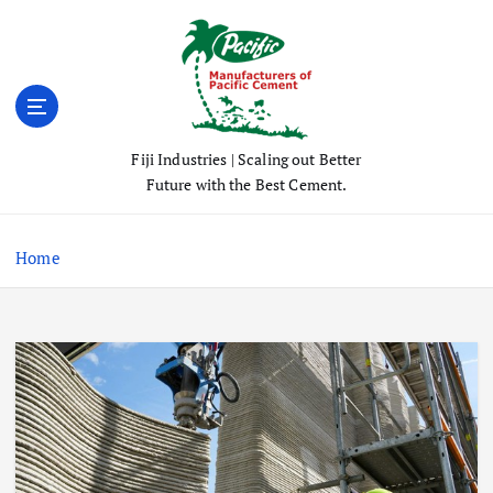
S
k
i
p
t
o
Fiji Industries | Scaling out Better
c
Future with the Best Cement.
o
n
t
Home
e
n
t