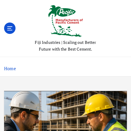
S
k
i
p
t
o
Fiji Industries | Scaling out Better
c
Future with the Best Cement.
o
n
t
Home
e
n
t