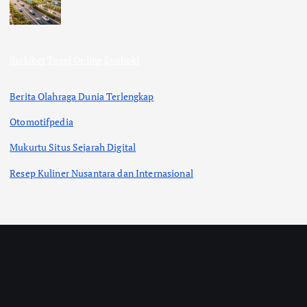
ihokibet
Togel Online
Evohoki
Berita Olahraga Dunia Terlengkap
Otomotifpedia
Mukurtu Situs Sejarah Digital
Resep Kuliner Nusantara dan Internasional