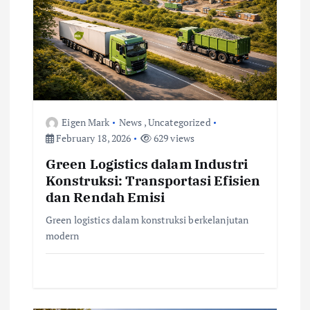
a
t
i
o
Eigen Mark
News
,
Uncategorized
February 18, 2026
629 views
n
Green Logistics dalam Industri
Konstruksi: Transportasi Efisien
dan Rendah Emisi
Green logistics dalam konstruksi berkelanjutan
modern