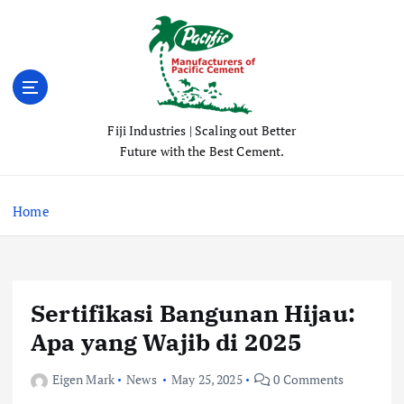
S
k
i
p
t
o
Fiji Industries | Scaling out Better
c
Future with the Best Cement.
o
n
t
Home
e
n
t
Sertifikasi Bangunan Hijau:
Apa yang Wajib di 2025
Eigen Mark
News
May 25, 2025
0 Comments