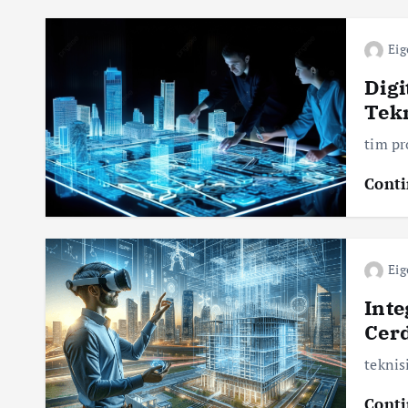
Eig
Digi
Tek
tim p
Conti
Eig
Inte
Cer
tekni
Conti