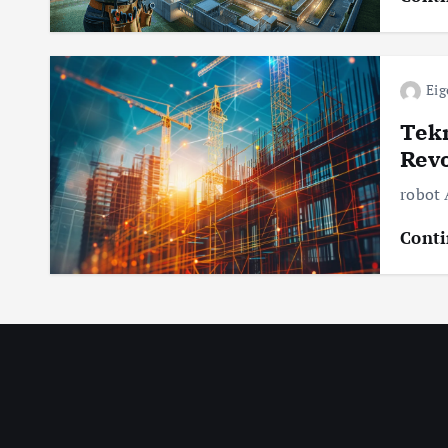
Eig
Tekn
Revo
robot
Conti