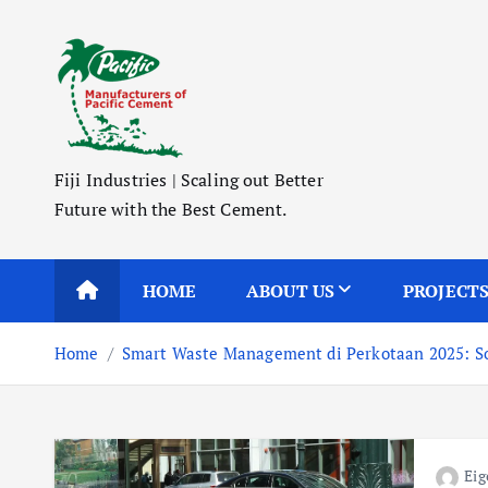
S
k
i
p
t
o
Fiji Industries | Scaling out Better
c
Future with the Best Cement.
o
n
t
HOME
ABOUT US
PROJECT
e
n
Home
Smart Waste Management di Perkotaan 2025: Sol
t
Eig