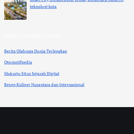
teknologi kota
ihokibet
Togel Online
Evohoki
Berita Olahraga Dunia Terlengkap
Otomotifpedia
Mukurtu Situs Sejarah Digital
Resep Kuliner Nusantara dan Internasional