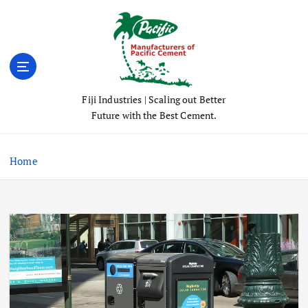
S
k
i
p
t
o
Fiji Industries | Scaling out Better
c
Future with the Best Cement.
o
n
t
Home
e
n
t