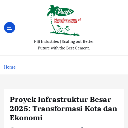
S
k
i
p
t
o
Fiji Industries | Scaling out Better
c
Future with the Best Cement.
o
n
t
Home
e
n
t
Proyek Infrastruktur Besar
2025: Transformasi Kota dan
Ekonomi