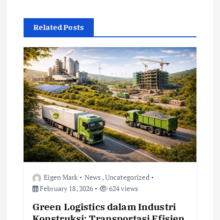
a
v
Related Posts
i
g
a
t
i
o
Eigen Mark
News
,
Uncategorized
February 18, 2026
624 views
n
Green Logistics dalam Industri
Konstruksi: Transportasi Efisien