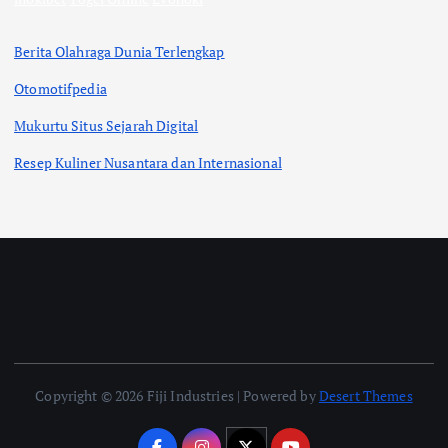
Berita Olahraga Dunia Terlengkap
Otomotifpedia
Mukurtu Situs Sejarah Digital
Resep Kuliner Nusantara dan Internasional
Copyright © 2026 Fiji Industries | Powered by
Desert Themes