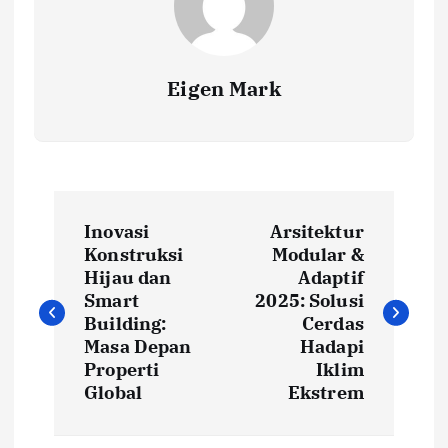
Eigen Mark
P
Inovasi
Arsitektur
o
Konstruksi
Modular &
Hijau dan
Adaptif
s
Smart
2025: Solusi
Building:
Cerdas
t
Masa Depan
Hadapi
Properti
Iklim
Global
Ekstrem
n