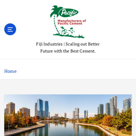
S
k
i
p
t
o
Fiji Industries | Scaling out Better
c
Future with the Best Cement.
o
n
t
Home
e
n
t