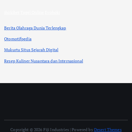
ihokibet
Togel Online
Evohoki
Berita Olahraga Dunia Terlengkap
Otomotifpedia
Mukurtu Situs Sejarah Digital
Resep Kuliner Nusantara dan Internasional
Copyright © 2026 Fiji Industries | Powered by
Desert Themes