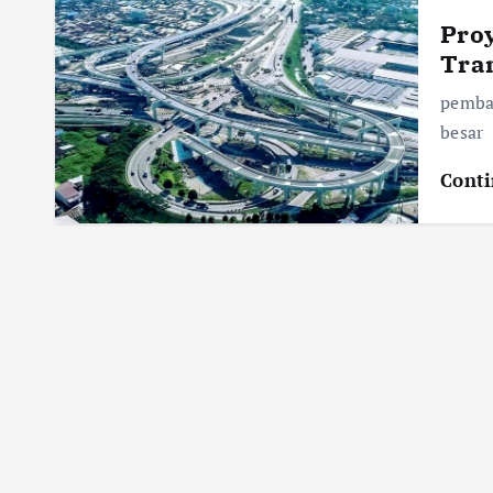
Proy
Tra
pemba
besar
Conti