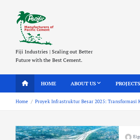
S
k
i
p
t
o
Fiji Industries | Scaling out Better
c
Future with the Best Cement.
o
n
t
HOME
ABOUT US
PROJECT
e
n
Home
Proyek Infrastruktur Besar 2025: Transformasi
t
Eig